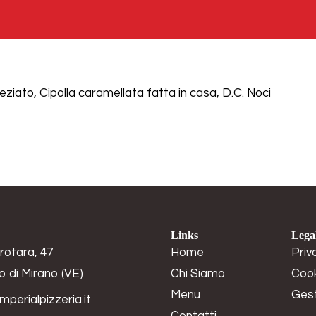
HOME
CHI SIAMO
iato, Cipolla caramellata fatta in casa, D.C. Noci
Links
Lega
rotara, 47
Home
Priv
o di Mirano (VE)
Chi Siamo
Cook
Menu
Gest
mperialpizzeria.it