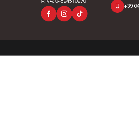
P.IVA: 04524510270
+39 04