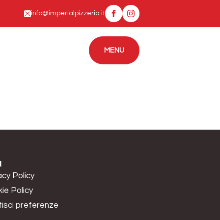
info@imperialpizzeria.it
MENU
CONTATTI
MENU
l
acy Policy
ie Policy
isci preferenze