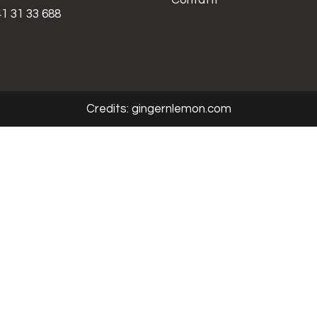
Contatti
1 31 33 688
Credits:
gingernlemon.com