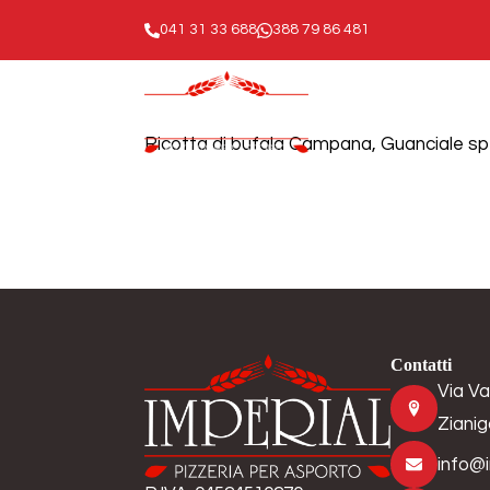
041 31 33 688
388 79 86 481
Ricotta di bufala Campana, Guanciale spez
Contatti
Via Va
Zianig
info@i