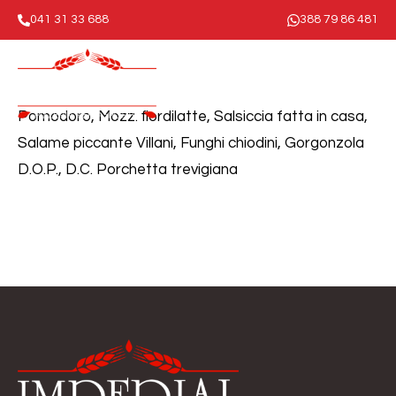
041 31 33 688
388 79 86 481
Pomodoro, Mozz. fiordilatte, Salsiccia fatta in casa,
Salame piccante Villani, Funghi chiodini, Gorgonzola
D.O.P., D.C. Porchetta trevigiana