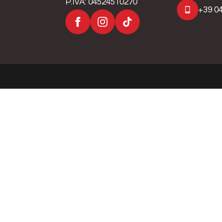
P.IVA: 04524510270
+39 04