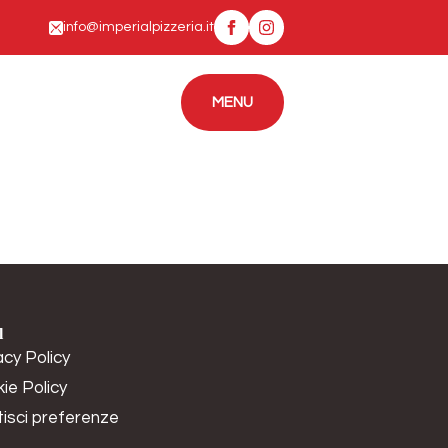
info@imperialpizzeria.it
MENU
CONTATTI
MENU
l
acy Policy
ie Policy
isci preferenze