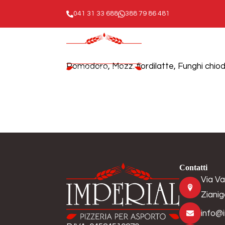
041 31 33 688
388 79 86 481
Pomodoro, Mozz. fiordilatte, Funghi chiod
Contatti
Via Va
Zianig
info@i