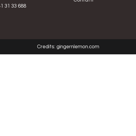
Contatti
1 31 33 688
Credits:
gingernlemon.com