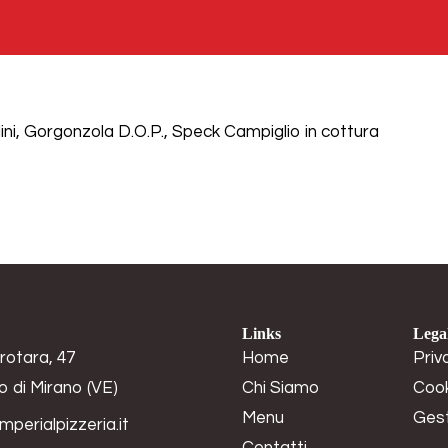
HOME
CHI SIAMO
ini, Gorgonzola D.O.P., Speck Campiglio in cottura
Links
Lega
rotara, 47
Home
Priv
o di Mirano (VE)
Chi Siamo
Cook
Menu
Gest
mperialpizzeria.it